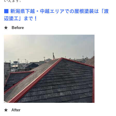
いえます。
■ 新潟県下越・中越エリアでの屋根塗装は「渡
辺塗工」まで！
★ Before
★ After