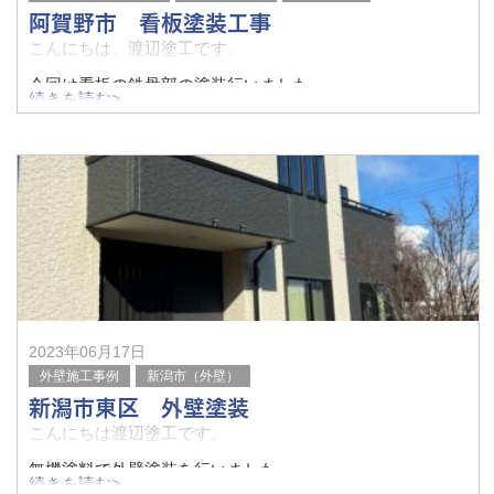
阿賀野市 看板塗装工事
こんにちは、渡辺塗工です。
今回は看板の鉄骨部の塗装行いました。
続きを読む>
before
after
2023年06月17日
外壁施工事例
新潟市（外壁）
新潟市東区 外壁塗装
こんにちは渡辺塗工です。
無機塗料で外壁塗装を行いました。
続きを読む>