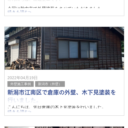
今回は胎内市で外壁塗装をさせていただきました。
続きを読む>
傷んでる外壁を補修させていただき塗装を行う事で長持ち
もしますし美観もよくなります。
塗装工事は渡辺塗工にお任せ下さい。
2022年04月19日
外壁施工事例
新潟市（外壁）
新潟市江南区で倉庫の外壁、木下見塗装を
行いました。
こんにちは、先日倉庫の木下見塗装を行いました。
続きを読む>
経年劣化で傷んだ木下見が木目を生かして綺麗に仕上がり
ました。