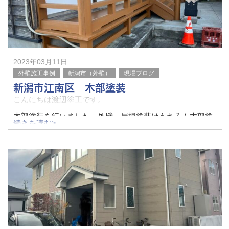
2023年03月11日
外壁施工事例
新潟市（外壁）
現場ブログ
新潟市江南区 木部塗装
こんにちは渡辺塗工です。
木部塗装を行いました、外壁、屋根塗装はもちろん木部塗
続きを読む>
装も渡辺塗工にお任せください。