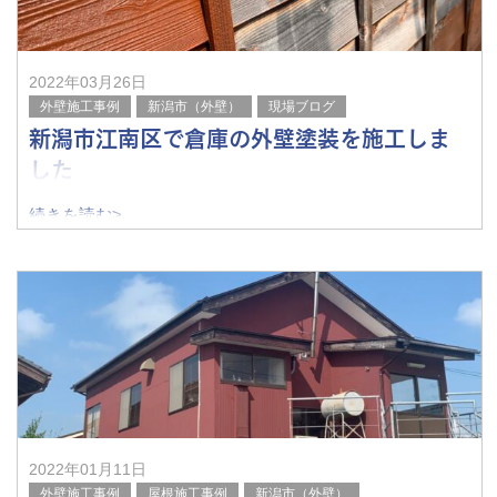
2022年03月26日
外壁施工事例
新潟市（外壁）
現場ブログ
新潟市江南区で倉庫の外壁塗装を施工しま
した
続きを読む>
こんにちは！
みなさん、いかがお過ごしでしょうか。
最近、だんだんと温かくなってきましたね～。
新潟市で外壁塗装なら、こちら、渡辺塗工にお任せくださ
い！
昨日、
2022年01月11日
外壁施工事例
屋根施工事例
新潟市（外壁）