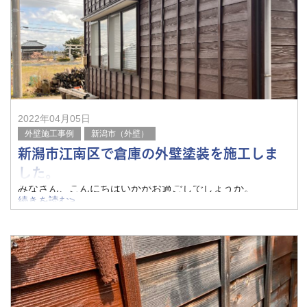
before
2022年04月05日
外壁施工事例
新潟市（外壁）
新潟市江南区で倉庫の外壁塗装を施工しま
した。
みなさん、こんにちはいかがお過ごしでしょうか。
続きを読む>
新潟市も気温が上がり過ごしやすい季節になりましたね。
先日、倉庫の外壁、木下見塗装の上塗りをしてきました。
中塗り後
上塗り後