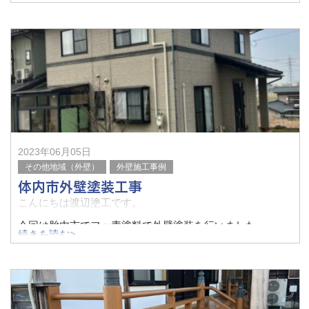
無機塗料は耐久性がよくリフォーム回数を減らせます。塗
装の事は渡辺塗工にお任せ下さい。
before
after
2023年06月05日
その他地域（外壁）
外壁施工事例
体内市外壁塗装工事
こんにちは渡辺塗工です。
今回は胎内市でフッ素塗料で外壁塗装を行いました。
続きを読む>
全体的に明るくなりとても綺麗になったと思います。塗装
工事のことなら渡辺塗工にお任せ下さい。
before
af