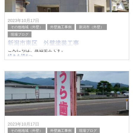
2023年10月17日
その他地域（外壁）
外壁施工事例
新潟市（外壁）
現場ブログ
新潟市東区 外壁塗装工事
こんにちは、渡辺塗工です。
続きを読む>
今回は外壁塗装を行いました。
タイル調の外壁は目地と色を分けて2色仕上げです。
塗装の事なら渡辺塗工にお任せください。
before
after
2023年10月17日
その他地域（外壁）
外壁施工事例
現場ブログ