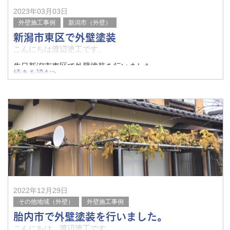
2023年03月03日
外壁施工事例
新潟市（外壁）
新潟市東区で外壁塗装
こんにちは渡辺塗工です。
先日新潟市東区で外壁塗装を行いました。
続きを読む>
今回は無機塗料を使わせていただきました。
無機塗料は材料費はかかりますが今出ている塗料の中で1番
耐久年数がある塗料でリフォームの回数
2022年12月29日
その他地域（外壁）
外壁施工事例
胎内市で外壁塗装を行いました。
こんにちは、渡辺塗工です。